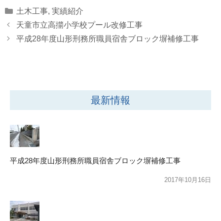
Categories
土木工事
,
実績紹介
天童市立高擶小学校プール改修工事
平成28年度山形刑務所職員宿舎ブロック塀補修工事
最新情報
平成28年度山形刑務所職員宿舎ブロック塀補修工事
2017年10月16日