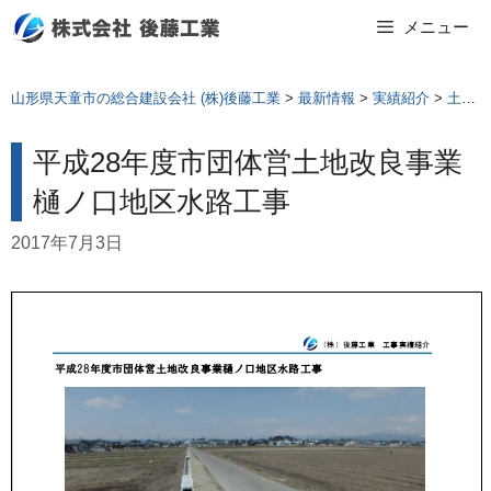
Skip
メニュー
to
content
山形県天童市の総合建設会社 (株)後藤工業
>
最新情報
>
実績紹介
>
土木工事
平成28年度市団体営土地改良事業
樋ノ口地区水路工事
2017年7月3日