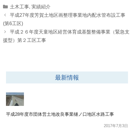
Categories
土木工事
,
実績紹介
平成27年度芳賀土地区画整理事業地内配水管布設工事
(第6工区)
平成２６年度天童地区経営体育成基盤整備事業（緊急支
援型）第２工区工事
最新情報
平成28年度市団体営土地改良事業樋ノ口地区水路工事
2017年7月3日