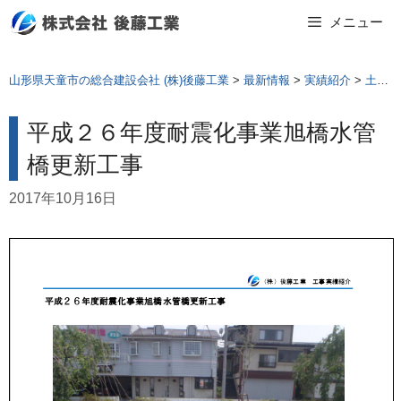
Skip
メニュー
to
content
山形県天童市の総合建設会社 (株)後藤工業
>
最新情報
>
実績紹介
>
土木工事
平成２６年度耐震化事業旭橋水管
橋更新工事
2017年10月16日