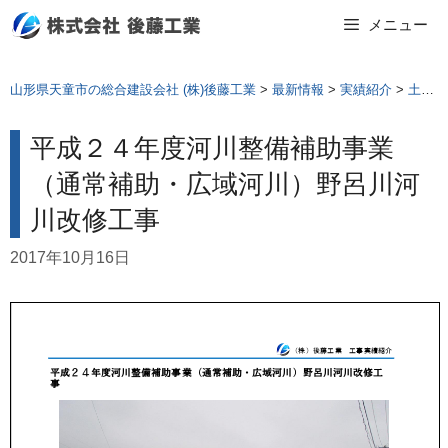
Skip
メニュー
to
content
山形県天童市の総合建設会社 (株)後藤工業
>
最新情報
>
実績紹介
>
土木工事
平成２４年度河川整備補助事業
（通常補助・広域河川）野呂川河
川改修工事
2017年10月16日