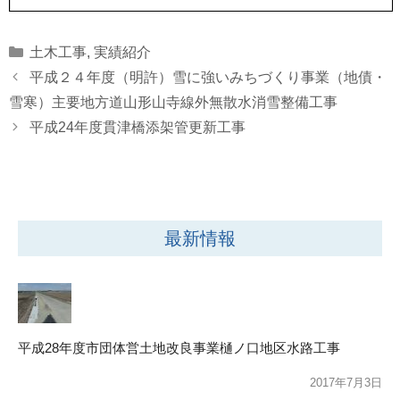
Categories
土木工事
,
実績紹介
平成２４年度（明許）雪に強いみちづくり事業（地債・
雪寒）主要地方道山形山寺線外無散水消雪整備工事
平成24年度貫津橋添架管更新工事
最新情報
平成28年度市団体営土地改良事業樋ノ口地区水路工事
2017年7月3日