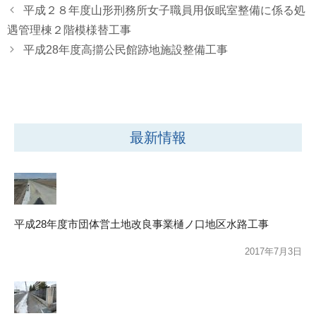
平成２８年度山形刑務所女子職員用仮眠室整備に係る処
遇管理棟２階模様替工事
平成28年度高擶公民館跡地施設整備工事
最新情報
平成28年度市団体営土地改良事業樋ノ口地区水路工事
2017年7月3日