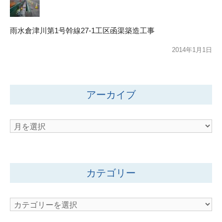
雨水倉津川第1号幹線27-1工区函渠築造工事
2014年1月1日
アーカイブ
ア
ー
カ
イ
カテゴリー
ブ
カ
テ