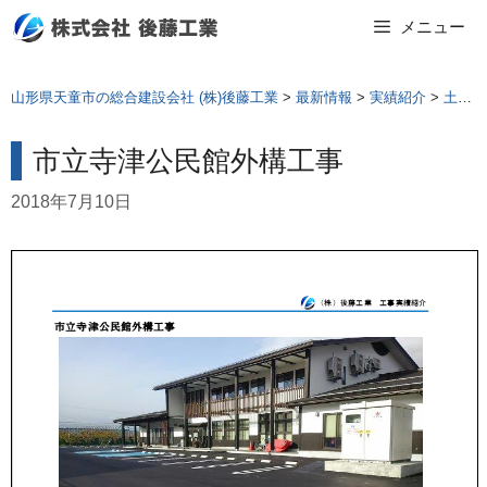
Skip
メニュー
to
content
山形県天童市の総合建設会社 (株)後藤工業
>
最新情報
>
実績紹介
>
土木工事
市立寺津公民館外構工事
2018年7月10日