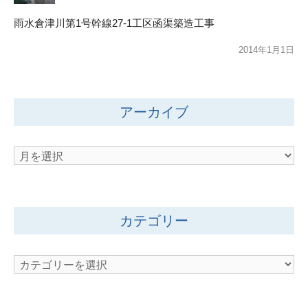
雨水倉津川第1号幹線27-1工区函渠築造工事
2014年1月1日
アーカイブ
ア
ー
カ
イ
カテゴリー
ブ
カ
テ
ゴ