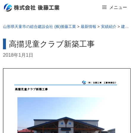
Skip
メニュー
to
content
山形県天童市の総合建設会社 (株)後藤工業
>
最新情報
>
実績紹介
>
建築工事
高擶児童クラブ新築工事
2018年1月1日