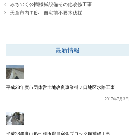
みちのく公園機械設備その他改修工事
天童市内Ｔ邸 自宅前不要木伐採
最新情報
平成28年度市団体営土地改良事業樋ノ口地区水路工事
2017年7月3日
平成28年度山形刑務所職員宿舎ブロック塀補修工事