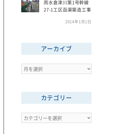
雨水倉津川第1号幹線
27-1工区函渠築造工事
2014年1月1日
アーカイブ
ア
ー
カ
イ
カテゴリー
ブ
カ
テ
ゴ