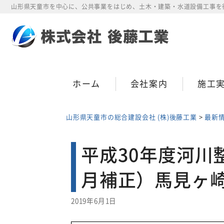
Skip
山形県天童市を中心に、公共事業をはじめ、土木・建築・水道設備工事を
to
content
ホーム
会社案内
施工
山形県天童市の総合建設会社 (株)後藤工業
>
最新
平成30年度河川
月補正）馬見ヶ
2019年6月1日