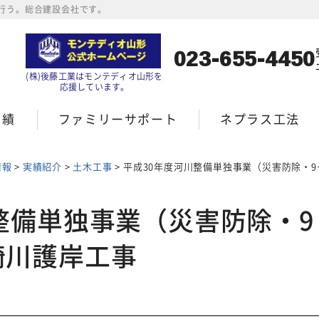
行う。総合建設会社です。
023-655-4450
(株)後藤工業はモンテディオ山形を
応援しています。
実績
ファミリーサポート
ネプラス工法
情報
>
実績紹介
>
土木工事
>
平成30年度河川整備単独事業（災害防除・9月補正）馬見ヶ崎川護岸工事
整備単独事業（災害防除・9
崎川護岸工事