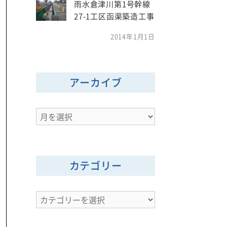
雨水倉津川第1号幹線
27-1工区函渠築造工事
2014年1月1日
アーカイブ
ア
ー
カ
イ
カテゴリー
ブ
カ
テ
ゴ