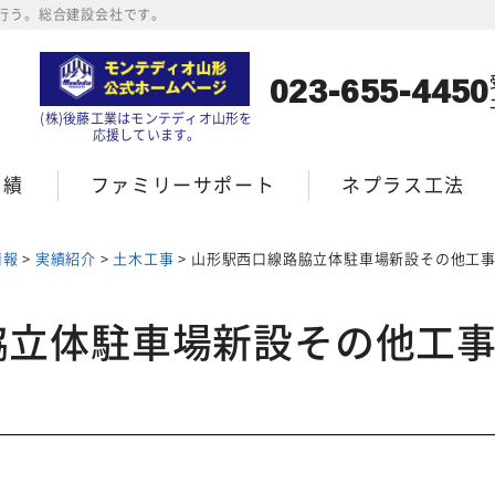
行う。総合建設会社です。
023-655-4450
(株)後藤工業はモンテディオ山形を
応援しています。
実績
ファミリーサポート
ネプラス工法
情報
>
実績紹介
>
土木工事
>
山形駅西口線路脇立体駐車場新設その他工
脇立体駐車場新設その他工