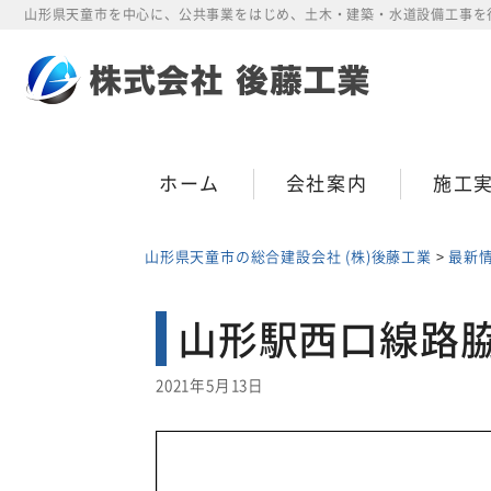
Skip
山形県天童市を中心に、公共事業をはじめ、土木・建築・水道設備工事を
to
content
ホーム
会社案内
施工
山形県天童市の総合建設会社 (株)後藤工業
>
最新
山形駅西口線路
2021年5月13日