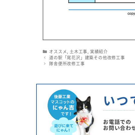
Categories
オススメ
,
土木工事
,
実績紹介
道の駅「尾花沢」建築その他改修工事
隊舎便所改修工事
いつ
お電話での
お問い合わ