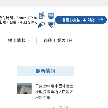
受付時間：8:00〜17:30
各種お支払いに対応
土曜・日曜・祝日を除く
採用情報
後藤工業の1日
事
最新情報
事
平成28年度市団体営土
地改良事業樋ノ口地区
水路工事
2017年7月3日