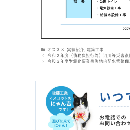
Categories
オススメ
,
実績紹介
,
建築工事
令和２年度（債務負担行為）河川等災害復
令和３年度耐震化事業泉町地内配水管整備
いつ
お電話での
お問い合わ