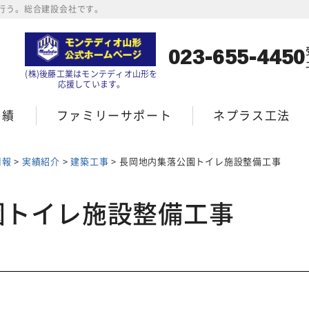
行う。総合建設会社です。
023-655-4450
(株)後藤工業はモンテディオ山形を
応援しています。
実績
ファミリーサポート
ネプラス工法
情報
>
実績紹介
>
建築工事
>
長岡地内集落公園トイレ施設整備工事
園トイレ施設整備工事