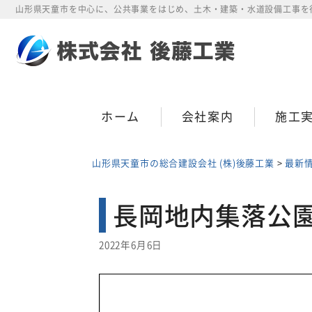
Skip
山形県天童市を中心に、公共事業をはじめ、土木・建築・水道設備工事を
to
content
ホーム
会社案内
施工
山形県天童市の総合建設会社 (株)後藤工業
>
最新
長岡地内集落公
2022年6月6日