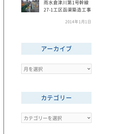
雨水倉津川第1号幹線
27-1工区函渠築造工事
2014年1月1日
アーカイブ
ア
ー
カ
イ
カテゴリー
ブ
カ
テ
ゴ