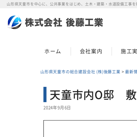
Skip
山形県天童市を中心に、公共事業をはじめ、土木・建築・水道設備工事を
to
content
ホーム
会社案内
施工
山形県天童市の総合建設会社 (株)後藤工業
>
最新
天童市内O邸 
2024年9月6日