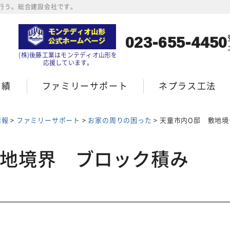
行う。総合建設会社です。
023-655-4450
(株)後藤工業はモンテディオ山形を
応援しています。
実績
ファミリーサポート
ネプラス工法
情報
>
ファミリーサポート
>
お家の周りの困った
>
天童市内O邸 敷地境界 ブロック積み
敷地境界 ブロック積み