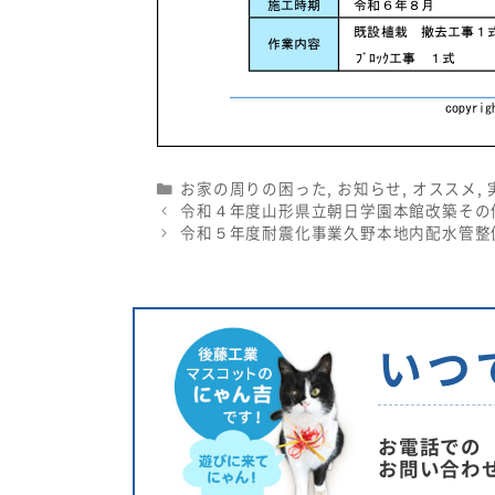
Categories
お家の周りの困った
,
お知らせ
,
オススメ
,
令和４年度山形県立朝日学園本館改築その
令和５年度耐震化事業久野本地内配水管整
いつ
お電話での
お問い合わ