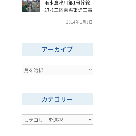
雨水倉津川第1号幹線
27-1工区函渠築造工事
2014年1月1日
アーカイブ
ア
ー
カ
イ
カテゴリー
ブ
カ
テ
ゴ