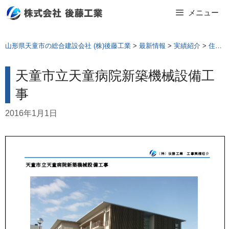
Skip
メニュー
to
content
山形県天童市の総合建設会社 (株)後藤工業
>
最新情報
>
実績紹介
>
住環境工事
天童市立天童病院新築機械設備工
事
2016年1月1日