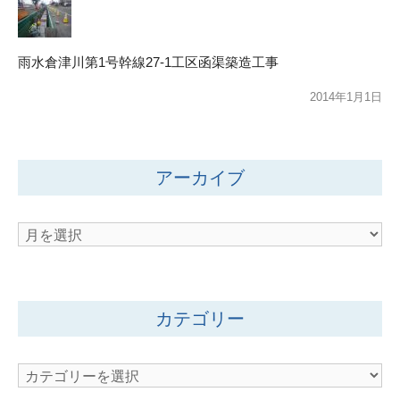
雨水倉津川第1号幹線27-1工区函渠築造工事
2014年1月1日
アーカイブ
ア
ー
カ
イ
カテゴリー
ブ
カ
テ