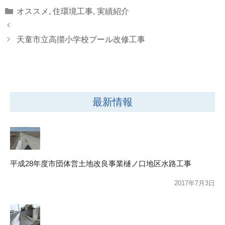
Categories
オススメ
,
住環境工事
,
実績紹介
天童市立高擶小学校プール改修工事
最新情報
平成28年度市団体営土地改良事業樋ノ口地区水路工事
2017年7月3日