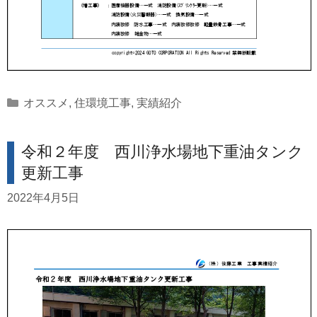
Categories
オススメ
,
住環境工事
,
実績紹介
令和２年度 西川浄水場地下重油タンク
更新工事
2022年4月5日