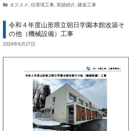
Categories
オススメ
,
住環境工事
,
実績紹介
,
建築工事
令和４年度山形県立朝日学園本館改築そ
の他（機械設備）工事
2024年6月27日