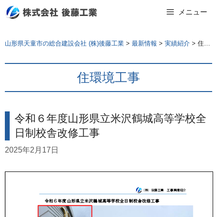
Skip
メニュー
to
content
山形県天童市の総合建設会社 (株)後藤工業
>
最新情報
>
実績紹介
>
住環境工事
住環境工事
令和６年度山形県立米沢鶴城高等学校全
日制校舎改修工事
2025年2月17日