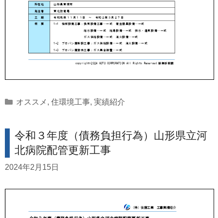
Categories
オススメ
,
住環境工事
,
実績紹介
令和３年度（債務負担行為）山形県立河
北病院配管更新工事
2024年2月15日