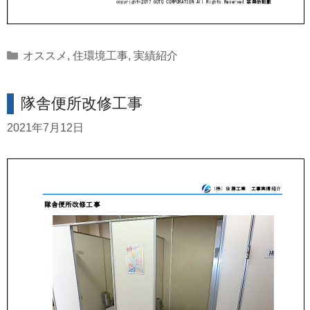
Categories
オススメ
,
住環境工事
,
実績紹介
隊舎便所改修工事
2021年7月12日