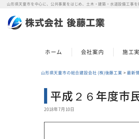
Skip
山形県天童市を中心に、公共事業をはじめ、土木・建築・水道設備工事を
to
content
ホーム
会社案内
施工
山形県天童市の総合建設会社 (株)後藤工業
>
最新
平成２６年度市
2018年7月10日