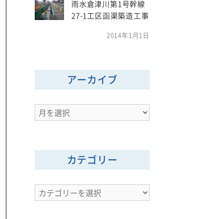
雨水倉津川第1号幹線
27-1工区函渠築造工事
2014年1月1日
アーカイブ
ア
ー
カ
イ
カテゴリー
ブ
カ
テ
ゴ