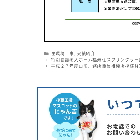
Categories
住環境工事
,
実績紹介
特別養護老人ホーム福寿荘スプリンクラー
平成２７年度山形刑務所職員待機所模様替
いつ
お電話での
お問い合わ