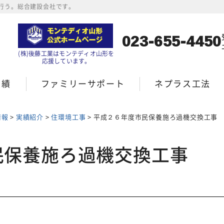
行う。総合建設会社です。
023-655-4450
(株)後藤工業はモンテディオ山形を
応援しています。
実績
ファミリーサポート
ネプラス工法
情報
>
実績紹介
>
住環境工事
>
平成２６年度市民保養施ろ過機交換工事
民保養施ろ過機交換工事