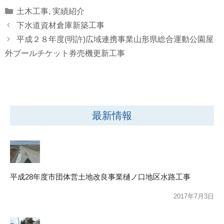
Categories
土木工事
,
実績紹介
下水道資材倉庫新築工事
平成２８年度(明許)広域連携事業山形県総合運動公園屋
外プールチケット券売機更新工事
最新情報
平成28年度市団体営土地改良事業樋ノ口地区水路工事
2017年7月3日