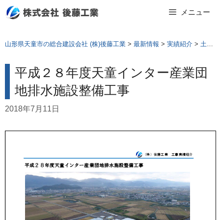
Skip
メニュー
to
content
山形県天童市の総合建設会社 (株)後藤工業
>
最新情報
>
実績紹介
>
土木工事
平成２８年度天童インター産業団
地排水施設整備工事
2018年7月11日