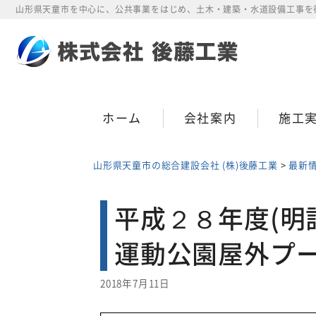
Skip
山形県天童市を中心に、公共事業をはじめ、土木・建築・水道設備工事を
to
content
ホーム
会社案内
施工
山形県天童市の総合建設会社 (株)後藤工業
>
最新
平成２８年度(明
運動公園屋外プ
2018年7月11日