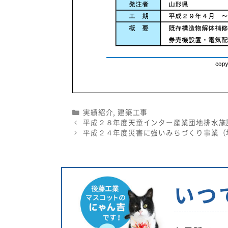
Categories
実績紹介
,
建築工事
平成２８年度天童インター産業団地排水施
平成２４年度災害に強いみちづくり事業（
いつ