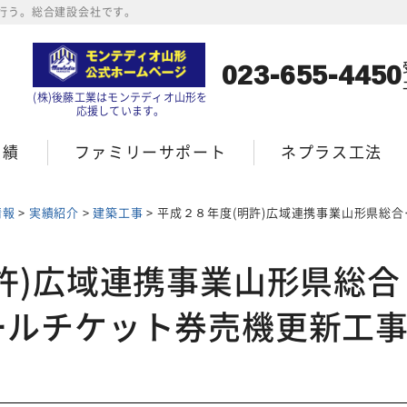
行う。総合建設会社です。
023-655-4450
(株)後藤工業はモンテディオ山形を
応援しています。
実績
ファミリーサポート
ネプラス工法
情報
>
実績紹介
>
建築工事
>
平成２８年度(明許)広域連携事業山形県総合運動公園屋外プールチケット券売機更新工事
許)広域連携事業山形県総合
ールチケット券売機更新工