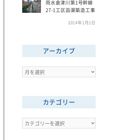
雨水倉津川第1号幹線
27-1工区函渠築造工事
2014年1月1日
アーカイブ
ア
ー
カ
イ
カテゴリー
ブ
カ
テ
ゴ