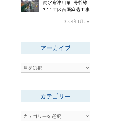
雨水倉津川第1号幹線
27-1工区函渠築造工事
2014年1月1日
アーカイブ
ア
ー
カ
イ
カテゴリー
ブ
カ
テ
ゴ