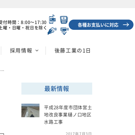
受付時間：8:00〜17:30
各種お支払いに対応
土曜・日曜・祝日を除く
採用情報
後藤工業の1日
事
最新情報
目
平成28年度市団体営土
地改良事業樋ノ口地区
水路工事
2017年7月3日