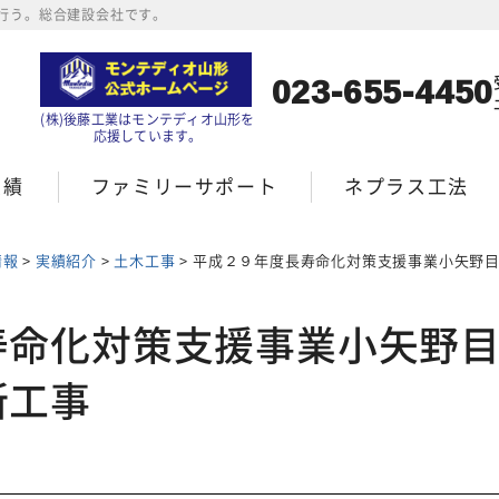
行う。総合建設会社です。
023-655-4450
(株)後藤工業はモンテディオ山形を
応援しています。
実績
ファミリーサポート
ネプラス工法
情報
>
実績紹介
>
土木工事
>
平成２９年度長寿命化対策支援事業小矢野目公園ほか遊具更新工
寿命化対策支援事業小矢野
新工事