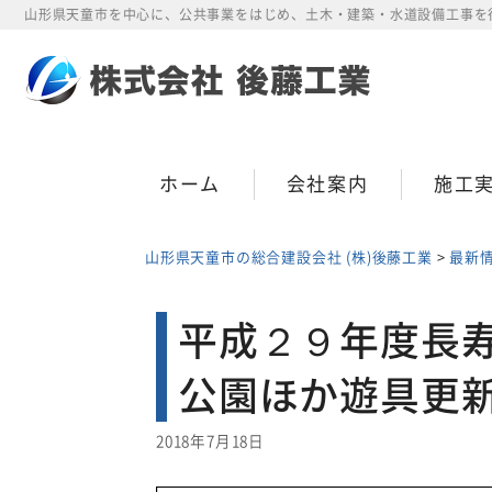
Skip
山形県天童市を中心に、公共事業をはじめ、土木・建築・水道設備工事を
to
content
ホーム
会社案内
施工
山形県天童市の総合建設会社 (株)後藤工業
>
最新
平成２９年度長
公園ほか遊具更
2018年7月18日