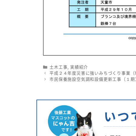
Categories
土木工事
,
実績紹介
平成２４年度災害に強いみちづくり事業（
市民保養施設空気調和設備更新工事（１期
いつ