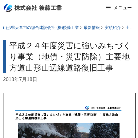
Skip
メニュー
to
content
山形県天童市の総合建設会社 (株)後藤工業
>
最新情報
>
実績紹介
>
土木工事
平成２４年度災害に強いみちづく
り事業（地債・災害防除）主要地
方道山形山辺線道路復旧工事
2018年7月18日