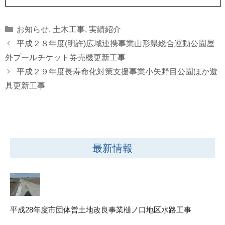
Categories
お知らせ
,
土木工事
,
実績紹介
平成２８年度(明許)広域連携事業山形県総合運動公園屋
外プールチケット券売機更新工事
平成２９年度長寿命化対策支援事業小矢野目公園ほか遊
具更新工事
最新情報
平成28年度市団体営土地改良事業樋ノ口地区水路工事