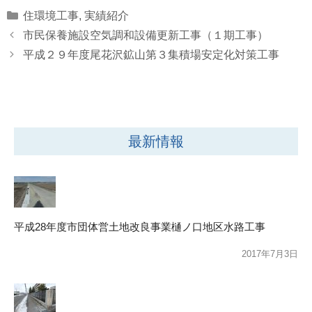
Categories
住環境工事
,
実績紹介
市民保養施設空気調和設備更新工事（１期工事）
平成２９年度尾花沢鉱山第３集積場安定化対策工事
最新情報
平成28年度市団体営土地改良事業樋ノ口地区水路工事
2017年7月3日