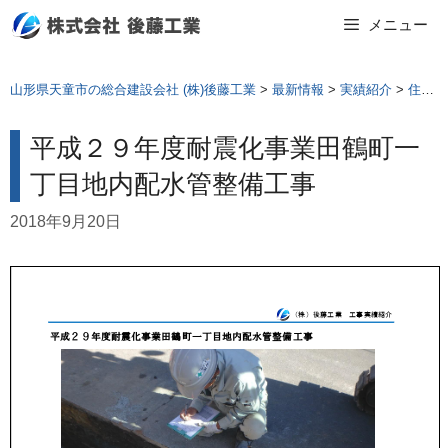
Skip
メニュー
to
content
山形県天童市の総合建設会社 (株)後藤工業
>
最新情報
>
実績紹介
>
住環境工事
平成２９年度耐震化事業田鶴町一
丁目地内配水管整備工事
2018年9月20日