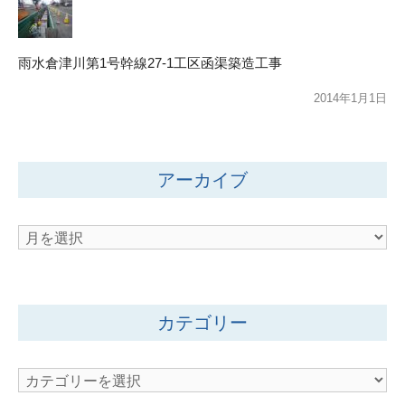
雨水倉津川第1号幹線27-1工区函渠築造工事
2014年1月1日
アーカイブ
ア
ー
カ
イ
カテゴリー
ブ
カ
テ