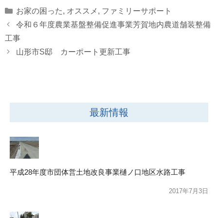
Categories
お家の困った
,
オススメ
,
ファミリーサポート
令和６年度農業基盤整備促進事業芳賀地内農道舗装整備
工事
山形市S邸 カーポート更新工事
最新情報
平成28年度市団体営土地改良事業樋ノ口地区水路工事
2017年7月3日