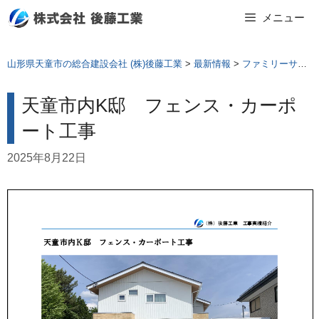
Skip
メニュー
to
content
山形県天童市の総合建設会社 (株)後藤工業
>
最新情報
>
ファミリーサポート
天童市内K邸 フェンス・カーポ
ート工事
2025年8月22日