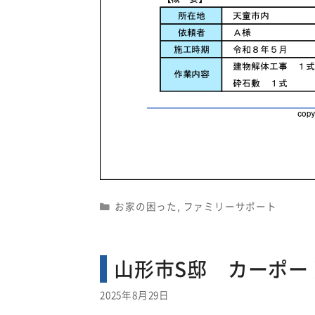
Categories
お家の困った
,
ファミリーサポート
山形市S邸 カーポー
2025年8月29日