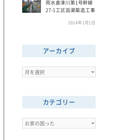
雨水倉津川第1号幹線
27-1工区函渠築造工事
2014年1月1日
アーカイブ
ア
ー
カ
イ
カテゴリー
ブ
カ
テ
ゴ