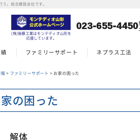
行う。総合建設会社です。
023-655-4450
(株)後藤工業はモンテディオ山形を
応援しています。
実績
ファミリーサポート
ネプラス工法
情報
>
ファミリーサポート
>
お家の困った
お家の困った
屋 解体