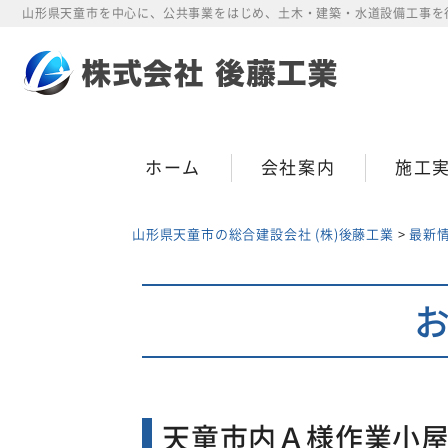
Skip
山形県天童市を中心に、公共事業をはじめ、土木・建築・水道設備工事を
to
content
ホーム
会社案内
施工
山形県天童市の総合建設会社 (株)後藤工業
>
最新
天童市内Ａ様作業小