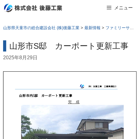
Skip
メニュー
to
content
山形県天童市の総合建設会社 (株)後藤工業
>
最新情報
>
ファミリーサポート
山形市S邸 カーポート更新工事
2025年8月29日