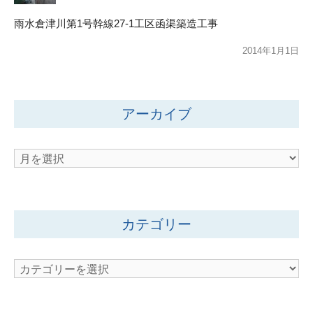
雨水倉津川第1号幹線27-1工区函渠築造工事
2014年1月1日
アーカイブ
ア
ー
カ
イ
カテゴリー
ブ
カ
テ
ゴ